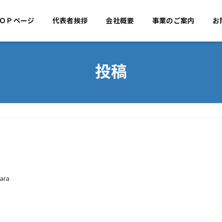
ＯＰページ
代表者挨拶
TOPページ
会社概要
代表者挨拶
事業のご案内
会社概
お
投稿
ara