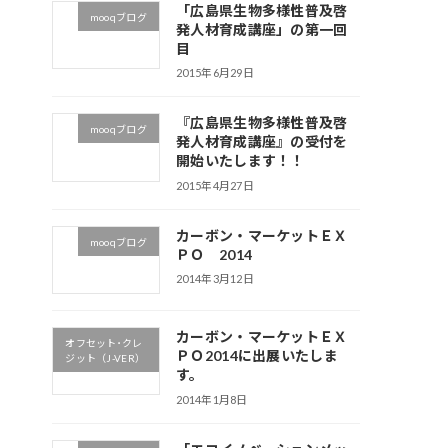
「広島県生物多様性普及啓
mooqブログ
発人材育成講座」の第一回
目
2015年6月29日
『広島県生物多様性普及啓
mooqブログ
発人材育成講座』の受付を
開始いたします！！
2015年4月27日
カーボン・マーケットＥＸ
mooqブログ
ＰＯ 2014
2014年3月12日
カーボン・マーケットＥＸ
オフセット･クレ
ＰＯ2014に出展いたしま
ジット（J-VER）
す。
2014年1月8日