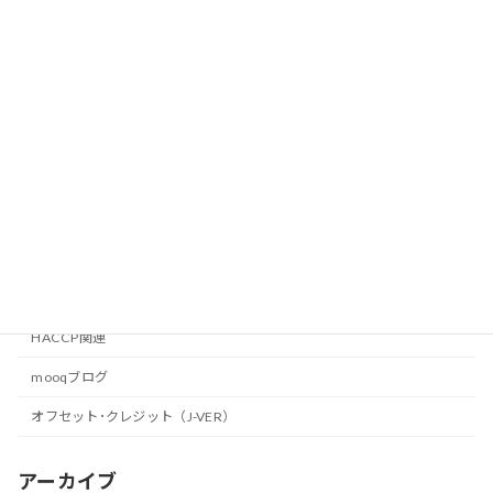
9月11日（水）環境省主催の研修会で登
mooqブログ
壇致します。
2013年8月11日
ひがしひろしま環境フェア2013
mooqブログ
2013年7月29日
カテゴリー
HACCP関連
mooqブログ
オフセット･クレジット（J-VER）
アーカイブ