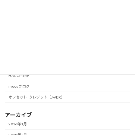
2013年8月11日
ひがしひろしま環境フェア2013
mooqブログ
2013年7月29日
カテゴリー
HACCP関連
mooqブログ
オフセット･クレジット（J-VER）
アーカイブ
2016年1月
2015年6月