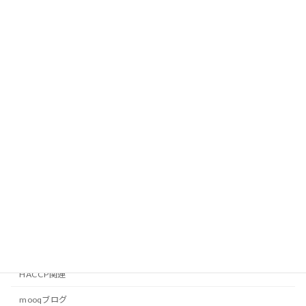
2013年9月13日
9月11日（水）環境省主催の研修会で登
mooqブログ
壇致します。
2013年8月11日
ひがしひろしま環境フェア2013
mooqブログ
2013年7月29日
カテゴリー
HACCP関連
mooqブログ