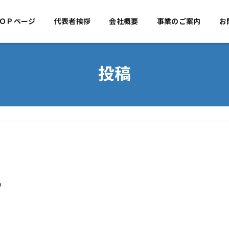
ＯＰページ
代表者挨拶
TOPページ
会社概要
代表者挨拶
事業のご案内
会社概
お
投稿
a