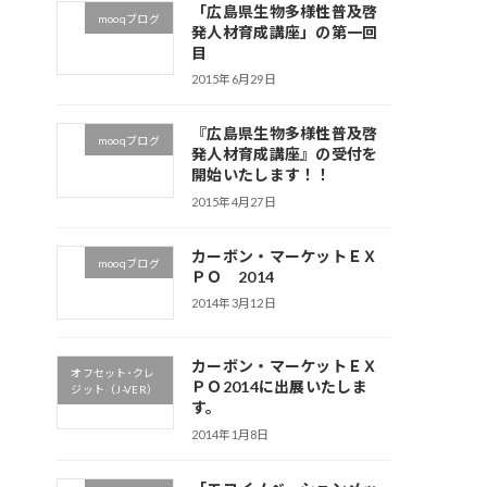
「広島県生物多様性普及啓
mooqブログ
発人材育成講座」の第一回
目
2015年6月29日
『広島県生物多様性普及啓
mooqブログ
発人材育成講座』の受付を
開始いたします！！
2015年4月27日
カーボン・マーケットＥＸ
mooqブログ
ＰＯ 2014
2014年3月12日
カーボン・マーケットＥＸ
オフセット･クレ
ＰＯ2014に出展いたしま
ジット（J-VER）
す。
2014年1月8日