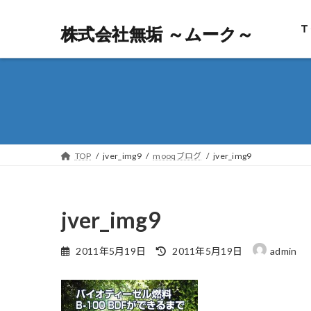
Ｔ
株式会社無垢 ～ムーク～
株式会社無垢 ～ムーク～
TOP
jver_img9
mooqブログ
jver_img9
jver_img9
最
2011年5月19日
2011年5月19日
admin
終
更
新
日