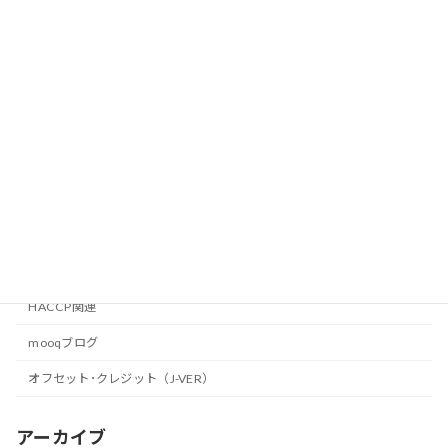
9月11日（水）環境省主催の研修会で登
mooqブログ
壇致します。
2013年8月11日
ひがしひろしま環境フェア2013
mooqブログ
2013年7月29日
カテゴリー
HACCP関連
mooqブログ
オフセット･クレジット（J-VER）
アーカイブ