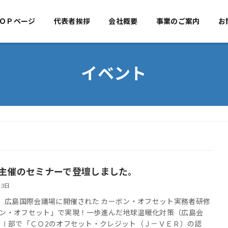
ＯＰページ
代表者挨拶
TOPページ
会社概要
代表者挨拶
事業のご案内
会社概
お
イベント
主催のセミナーで登壇しました。
13日
日 広島国際会議場に開催された カーボン・オフセット実務者研修
ン・オフセット」で実現！一歩進んだ地球温暖化対策（広島会
第Ⅰ部で「ＣＯ2のオフセット・クレジット（Ｊ－ＶＥＲ）の認