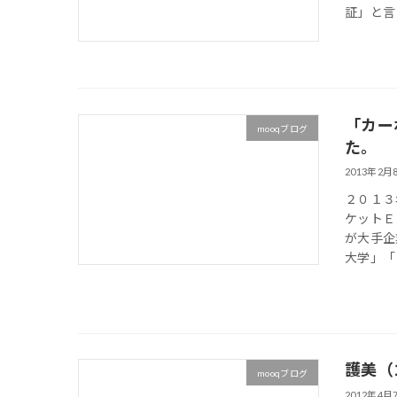
証」と言
「カー
mooqブログ
た。
2013年2月
２０１３
ケットＥ
が大手企
大学」「日
護美（
mooqブログ
2012年4月