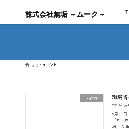
Ｔ
株式会社無垢 ～ムーク～
株式会社無垢 ～ムーク～
TOP
イベント
環境省
mooqブログ
2013年9月
9月11
「カーボ
場）の 