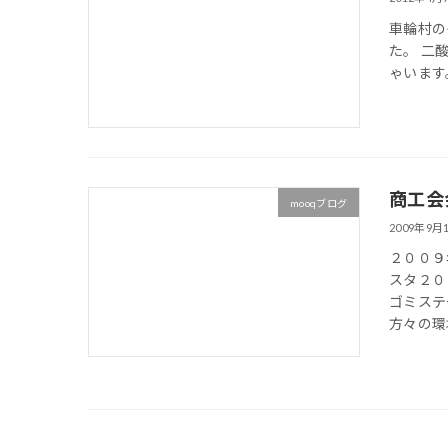
車輪村の
た。 二
ゃいます
商工会
mooqブログ
2009年9月
２００９
スタ２０
ゴミステ
方々の環