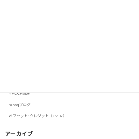
9月11日（水）環境省主催の研修会で登
mooqブログ
壇致します。
2013年8月11日
ひがしひろしま環境フェア2013
mooqブログ
2013年7月29日
カテゴリー
HACCP関連
mooqブログ
オフセット･クレジット（J-VER）
アーカイブ