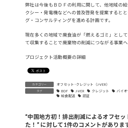
弊社は今後もＢＤＦの利用に関して、他地域の給
クシー・発電機などへの普及啓発を提案するとと
グ・コンサルティングを進める計画です。
現在多くの地域で廃食油が「燃えるゴミ」として
て収集することで廃棄物の削減につながる事業へ
プロジェクト活動概要の詳細
オフセット･クレジット（J-VER）
カテゴリー
BDF
J-VER
クレジット
バイオ
タグ
給食配送
認証
“
中国地方初！排出削減によるオフセット
た！
” に対して1件のコメントがありま