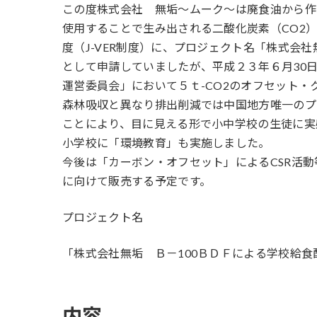
この度株式会社 無垢～ムーク～は廃食油から作
新
日
使用することで生み出される二酸化炭素（CO2
時
度（J-VER制度）に、プロジェクト名「株式会
:
として申請していましたが、平成２３年６月30日
運営委員会」において５ｔ-CO2のオフセット・ク
森林吸収と異なり排出削減では中国地方唯一のプ
ことにより、目に見える形で小中学校の生徒に実
小学校に「環境教育」も実施しました。
今後は「カーボン・オフセット」によるCSR活
に向けて販売する予定です。
プロジェクト名
「株式会社無垢 Ｂ－100ＢＤＦによる学校給
内容