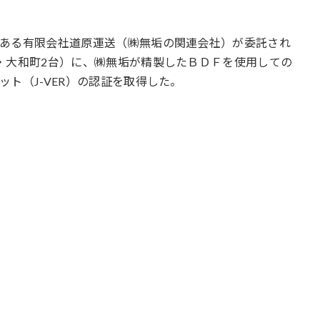
ある有限会社道原運送（㈱無垢の関連会社）が委託され
・大和町2台）に、㈱無垢が精製したＢＤＦを使用しての
ト（J-VER）の認証を取得した。