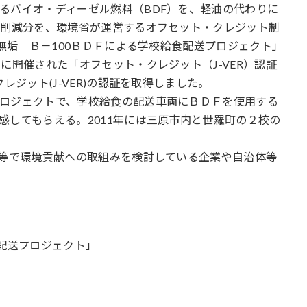
るバイオ・ディーゼル燃料（BDF）を、軽油の代わりに
）削減分を、環境省が運営するオフセット・クレジット制
社無垢 Ｂ－100ＢＤＦによる学校給食配送プロジェクト」
に開催された「オフセット・クレジット（J-VER）認証
レジット(J-VER)の認証を取得しました。
ロジェクトで、学校給食の配送車両にＢＤＦを使用する
感してもらえる。2011年には三原市内と世羅町の２校の
動等で環境貢献への取組みを検討している企業や自治体等
食配送プロジェクト」